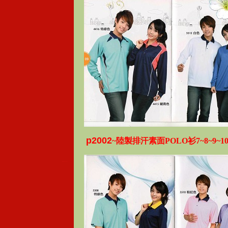
p2002
~陸製排汗素面POLO衫7~8~9~1