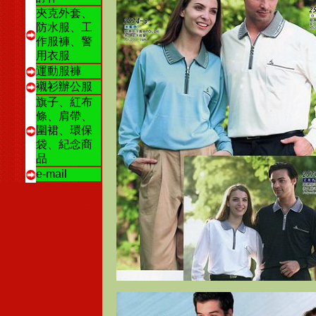
夾克外套、
防水服、工
作服褲、警
用衣服
運動服褲
襯衫辦公服
旗子、紅布
條、肩帶、
圍裙、環保
袋、紀念商
品
e-mail