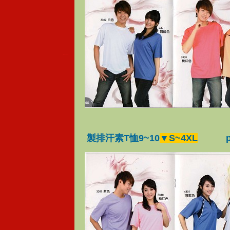
製排汗素T恤9~10
▼S~4XL