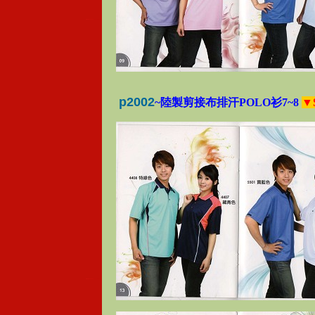
p2002
~陸製剪接布排汗POLO衫7~8
▼