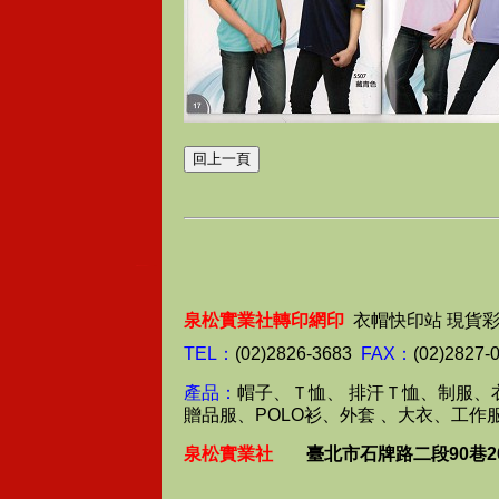
泉松實業社轉印網印
衣帽快印站 現貨
TEL：
(02)2826-3683
FAX：
(02)2827-
產品：
帽子、Ｔ恤、 排汗Ｔ恤、制服、
贈品服、POLO衫、外套 、大衣、工作
泉松實業社
臺北市石牌路二段90巷2