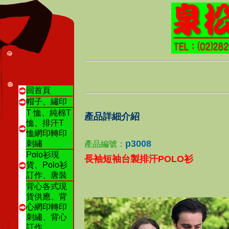
回首頁
帽子、繡印
T 恤、純棉T
產品詳細介紹
恤、排汗T
恤網印轉印
p3008
刺繡
產品編號：
Polo衫現
長袖短袖台製排汗POLO衫
貨、Polo衫
訂作、唐裝
背心各式現
貨供應、背
心網印轉印
刺繡、背心
訂作