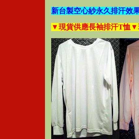
新台製
空心紗永久排汗效
▼現貨供應長袖排汗T恤
▼