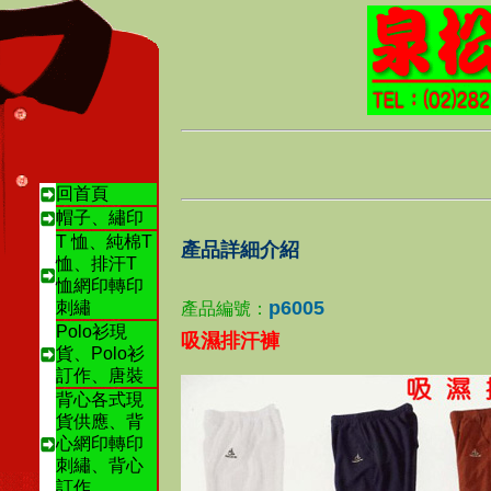
回首頁
帽子、繡印
T 恤、純棉T
產品詳細介紹
恤、排汗T
恤網印轉印
p6005
刺繡
產品編號：
Polo衫現
吸濕排汗褲
貨、Polo衫
訂作、唐裝
背心各式現
貨供應、背
心網印轉印
刺繡、背心
訂作