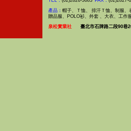
TEL：
(02)2826-3683
FAX：
(02)2827-
產品：
帽子、Ｔ恤、 排汗Ｔ恤、制服、
贈品服、POLO衫、外套 、大衣、工作
泉松實業社
臺北市石牌路二段90巷2