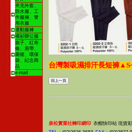
夾克外套、
防水服、工
作服褲、警
用衣服
運動服褲
襯衫辦公服
旗子、紅布
條、肩帶、
圍裙、環保
袋、紀念商
台灣製吸濕排汗長短褲▲S~
品
e-mail
泉松實業社轉印網印
衣帽快印站 現貨